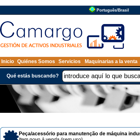
Português/Brasil
Inicio
Quiénes Somos
Servicios
Maquinarias a la venta
Qué estás buscando?
Peça/acessório para manutenção de máquina indust
Item novo à venda (sem uso)