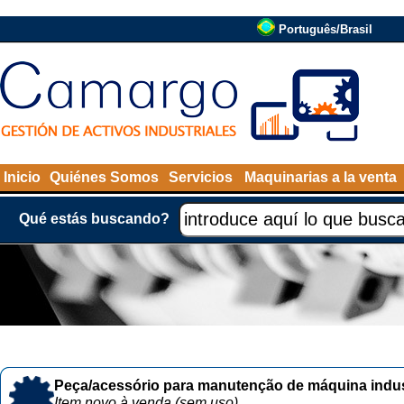
Português/Brasil
Inicio
Quiénes Somos
Servicios
Maquinarias a la venta
Qué estás buscando?
Peça/acessório para manutenção de máquina indust
Item novo à venda (sem uso)