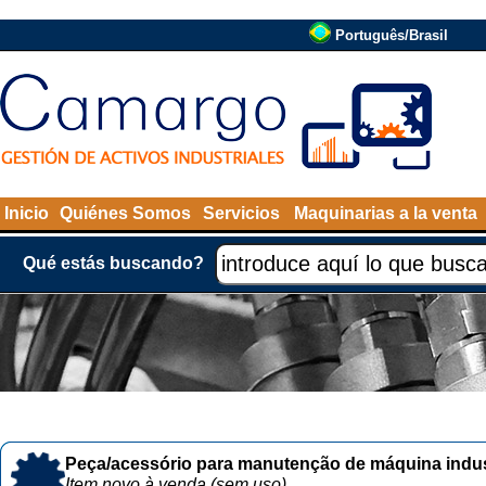
Português/Brasil
Inicio
Quiénes Somos
Servicios
Maquinarias a la venta
Qué estás buscando?
Peça/acessório para manutenção de máquina indust
Item novo à venda (sem uso)