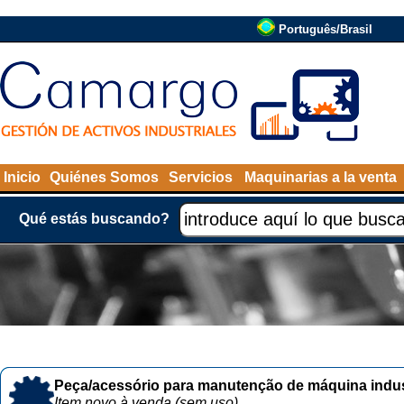
Português/Brasil
Inicio
Quiénes Somos
Servicios
Maquinarias a la venta
Qué estás buscando?
Peça/acessório para manutenção de máquina indust
Item novo à venda (sem uso)