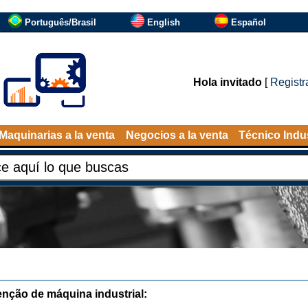
Português/Brasil
English
Español
Hola invitado
[
Registr
Maquinarias a la venta
Negocios a la venta
Técnico Indus
nção de máquina industrial: