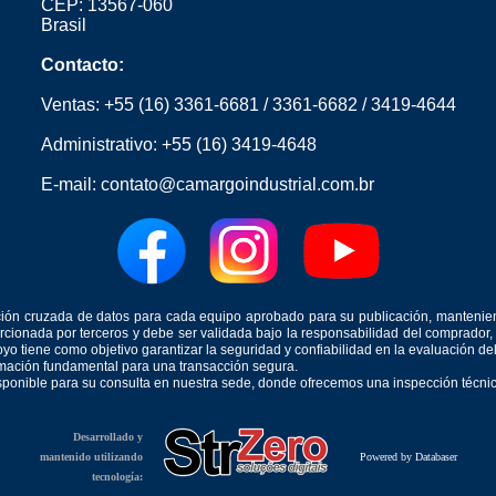
CEP: 13567-060
Brasil
Contacto:
Ventas:
+55 (16) 3361-6681
/
3361-6682
/
3419-4644
Administrativo:
+55 (16) 3419-4648
E-mail:
contato@camargoindustrial.com.br
icación cruzada de datos para cada equipo aprobado para su publicación, mantenie
orcionada por terceros y debe ser validada bajo la responsabilidad del comprad
yo tiene como objetivo garantizar la seguridad y confiabilidad en la evaluación d
ormación fundamental para una transacción segura.
isponible para su consulta en nuestra sede, donde ofrecemos una inspección técnica
Desarrollado y
mantenido utilizando
Powered by Databaser
tecnología: