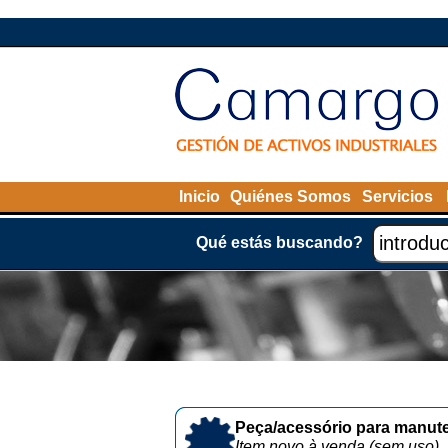
Inicio
Quiénes Somos
Servicios
Qué estás buscando?
Peça/acessório para manute
Item novo à venda (sem uso)