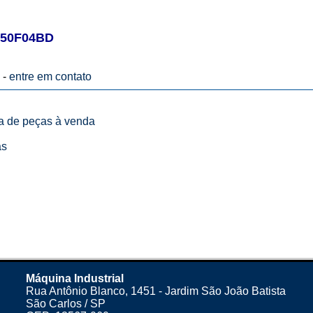
50F04BD
 -
entre em contato
ta de peças à venda
as
Máquina Industrial
Rua Antônio Blanco, 1451 - Jardim São João Batista
São Carlos / SP