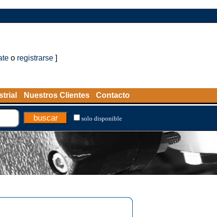
ate
o
registrarse
]
trial
Nuestros Clientes
Contacto
solo disponible