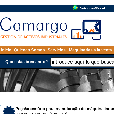
Português/Brasil
Inicio
Quiénes Somos
Servicios
Maquinarias a la venta
Qué estás buscando?
Peça/acessório para manutenção de máquina indust
Item novo à venda (sem uso)