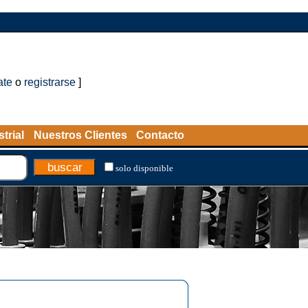
ate
o
registrarse
]
trial
Nuestros Clientes
Contacto
solo disponible