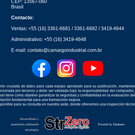
CEP: 13567-060
Brasil
Contacto:
Ventas:
+55 (16) 3361-6681
/
3361-6682
/
3419-4644
Administrativo:
+55 (16) 3419-4648
E-mail:
contato@camargoindustrial.com.br
icación cruzada de datos para cada equipo aprobado para su publicación, mantenie
orcionada por terceros y debe ser validada bajo la responsabilidad del comprad
yo tiene como objetivo garantizar la seguridad y confiabilidad en la evaluación d
ormación fundamental para una transacción segura.
isponible para su consulta en nuestra sede, donde ofrecemos una inspección técnica
Desarrollado y
mantenido utilizando
Powered by Databaser
tecnología: