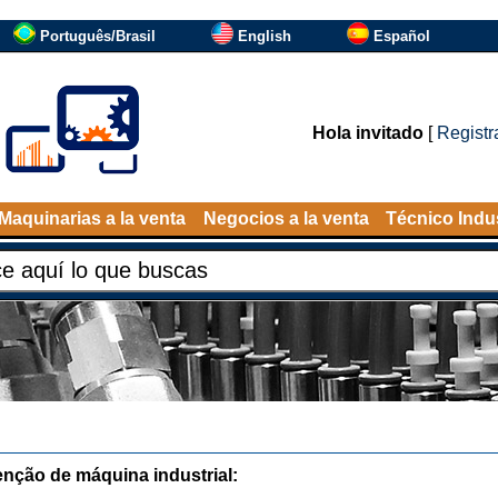
Português/Brasil
English
Español
Hola invitado
[
Registr
Maquinarias a la venta
Negocios a la venta
Técnico Indus
nção de máquina industrial: