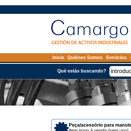
Inicio
Quiénes Somos
Servicios
Qué estás buscando?
Peça/acessório para manute
Item novo à venda (sem uso)