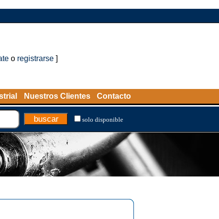
ate
o
registrarse
]
trial
Nuestros Clientes
Contacto
solo disponible