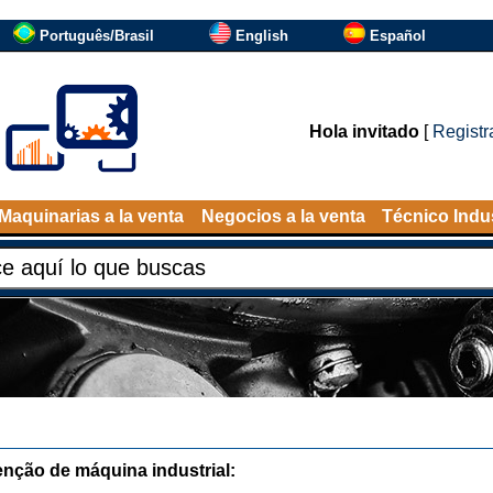
Português/Brasil
English
Español
Hola invitado
[
Registr
Maquinarias a la venta
Negocios a la venta
Técnico Indus
nção de máquina industrial: