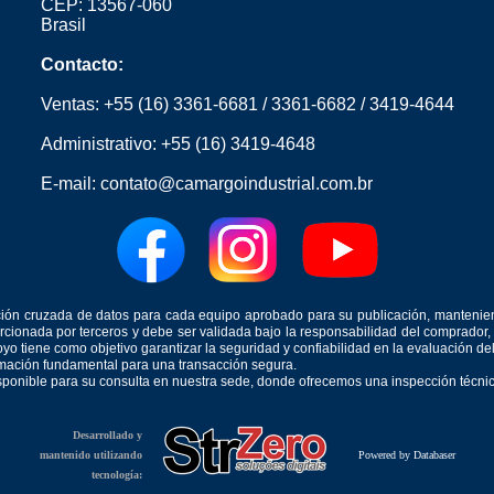
CEP: 13567-060
Brasil
Contacto:
Ventas:
+55 (16) 3361-6681
/
3361-6682
/
3419-4644
Administrativo:
+55 (16) 3419-4648
E-mail:
contato@camargoindustrial.com.br
icación cruzada de datos para cada equipo aprobado para su publicación, mantenie
orcionada por terceros y debe ser validada bajo la responsabilidad del comprad
yo tiene como objetivo garantizar la seguridad y confiabilidad en la evaluación d
ormación fundamental para una transacción segura.
isponible para su consulta en nuestra sede, donde ofrecemos una inspección técnica
Desarrollado y
mantenido utilizando
Powered by Databaser
tecnología: