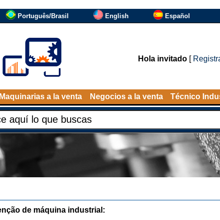
Português/Brasil
English
Español
Hola invitado
[
Registr
Maquinarias a la venta
Negocios a la venta
Técnico Indus
nção de máquina industrial: