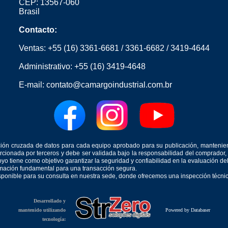
CEP: 13567-060
Brasil
Contacto:
Ventas:
+55 (16) 3361-6681
/
3361-6682
/
3419-4644
Administrativo:
+55 (16) 3419-4648
E-mail:
contato@camargoindustrial.com.br
icación cruzada de datos para cada equipo aprobado para su publicación, mantenie
orcionada por terceros y debe ser validada bajo la responsabilidad del comprad
yo tiene como objetivo garantizar la seguridad y confiabilidad en la evaluación d
ormación fundamental para una transacción segura.
isponible para su consulta en nuestra sede, donde ofrecemos una inspección técnica
Desarrollado y
mantenido utilizando
Powered by Databaser
tecnología: