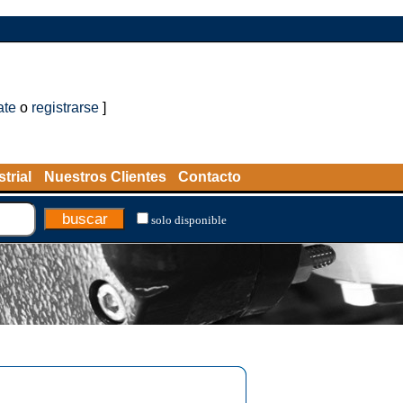
ate
o
registrarse
]
trial
Nuestros Clientes
Contacto
solo disponible