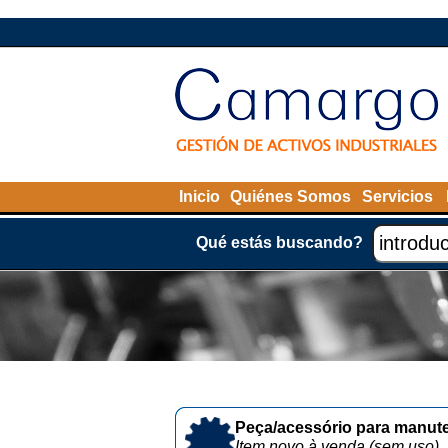
Inicio
Quiénes Somos
Servicios
Qué estás buscando?
Peça/acessório para manute
Item novo à venda (sem uso)