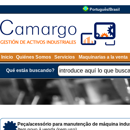
Português/Brasil
Inicio
Quiénes Somos
Servicios
Maquinarias a la venta
Qué estás buscando?
Peça/acessório para manutenção de máquina indust
Item novo à venda (sem uso)