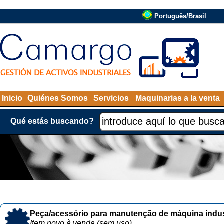
Português/Brasil
Inicio
Quiénes Somos
Servicios
Maquinarias a la venta
Qué estás buscando?
Peça/acessório para manutenção de máquina indust
Item novo à venda (sem uso)