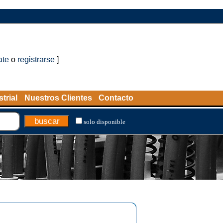
ate
o
registrarse
]
trial
Nuestros Clientes
Contacto
solo disponible