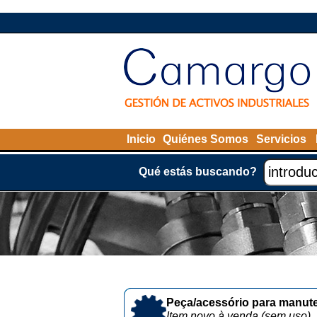
Inicio
Quiénes Somos
Servicios
Qué estás buscando?
Peça/acessório para manute
Item novo à venda (sem uso)