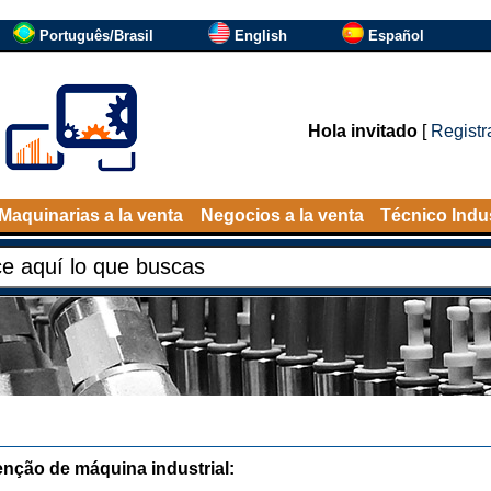
Português/Brasil
English
Español
Hola invitado
[
Registr
Maquinarias a la venta
Negocios a la venta
Técnico Indus
nção de máquina industrial: