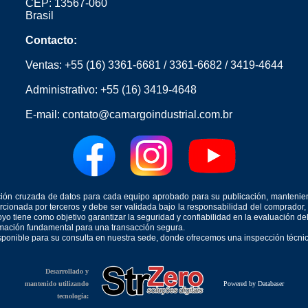
CEP: 13567-060
Brasil
Contacto:
Ventas:
+55 (16) 3361-6681
/
3361-6682
/
3419-4644
Administrativo:
+55 (16) 3419-4648
E-mail:
contato@camargoindustrial.com.br
icación cruzada de datos para cada equipo aprobado para su publicación, mantenie
orcionada por terceros y debe ser validada bajo la responsabilidad del comprad
yo tiene como objetivo garantizar la seguridad y confiabilidad en la evaluación d
ormación fundamental para una transacción segura.
isponible para su consulta en nuestra sede, donde ofrecemos una inspección técnica
Desarrollado y
mantenido utilizando
Powered by Databaser
tecnología: