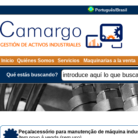
Português/Brasil
Inicio
Quiénes Somos
Servicios
Maquinarias a la venta
Qué estás buscando?
Peça/acessório para manutenção de máquina indust
Item novo à venda (sem uso)