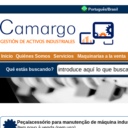
Português/Brasil
Inicio
Quiénes Somos
Servicios
Maquinarias a la venta
Qué estás buscando?
Peça/acessório para manutenção de máquina indust
Item novo à venda (sem uso)