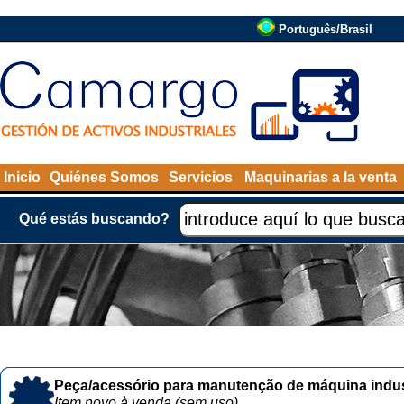
Português/Brasil
Inicio
Quiénes Somos
Servicios
Maquinarias a la venta
Qué estás buscando?
Peça/acessório para manutenção de máquina indust
Item novo à venda (sem uso)