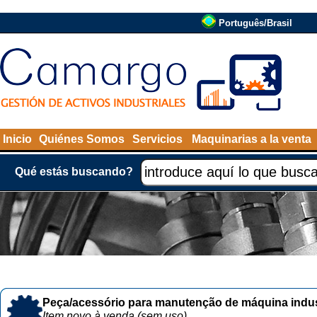
Português/Brasil
Inicio
Quiénes Somos
Servicios
Maquinarias a la venta
Qué estás buscando?
Peça/acessório para manutenção de máquina indust
Item novo à venda (sem uso)