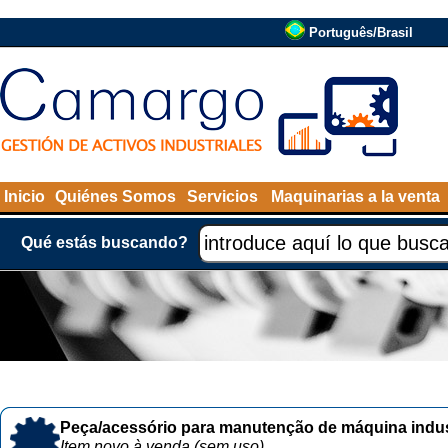
Português/Brasil
Inicio
Quiénes Somos
Servicios
Maquinarias a la venta
Qué estás buscando?
Peça/acessório para manutenção de máquina indust
Item novo à venda (sem uso)