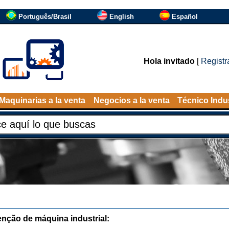
Português/Brasil
English
Español
Hola invitado
[
Registr
Maquinarias a la venta
Negocios a la venta
Técnico Indus
nção de máquina industrial: