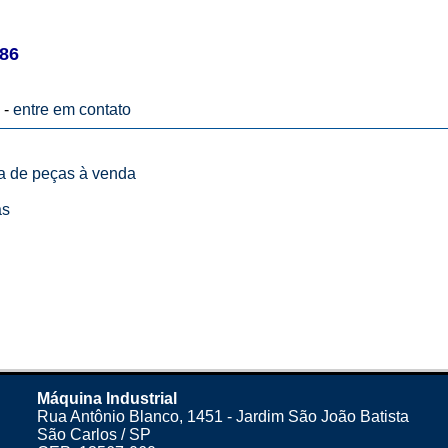
86
 -
entre em contato
ta de peças à venda
as
Máquina Industrial
Rua Antônio Blanco, 1451 - Jardim São João Batista
São Carlos / SP