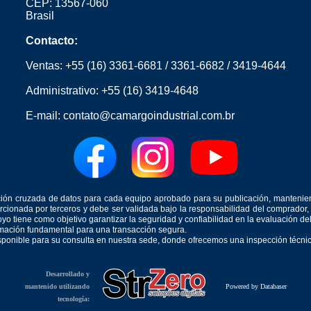
CEP: 13567-060
Brasil
Contacto:
Ventas:
+55 (16) 3361-6681
/
3361-6682
/
3419-4644
Administrativo:
+55 (16) 3419-4648
E-mail:
contato@camargoindustrial.com.br
icación cruzada de datos para cada equipo aprobado para su publicación, mantenie
orcionada por terceros y debe ser validada bajo la responsabilidad del comprad
yo tiene como objetivo garantizar la seguridad y confiabilidad en la evaluación d
ormación fundamental para una transacción segura.
isponible para su consulta en nuestra sede, donde ofrecemos una inspección técnica
Desarrollado y
mantenido utilizando
Powered by Databaser
tecnología: