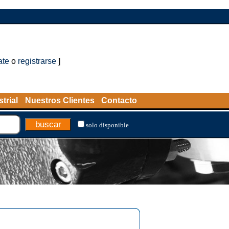
ate
o
registrarse
]
trial
Nuestros Clientes
Contacto
solo disponible