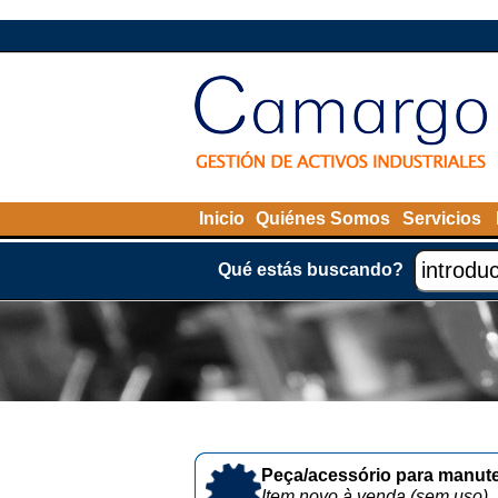
Inicio
Quiénes Somos
Servicios
Qué estás buscando?
Peça/acessório para manute
Item novo à venda (sem uso)