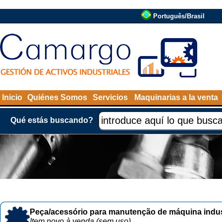
Português/Brasil
Inicio
Quiénes Somos
Servicios
Maquinarias a la venta
Qué estás buscando?
Peça/acessório para manutenção de máquina indust
Item novo à venda (sem uso)