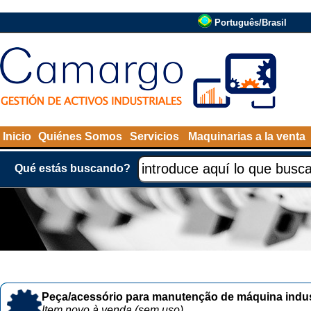
Português/Brasil
Inicio
Quiénes Somos
Servicios
Maquinarias a la venta
Qué estás buscando?
Peça/acessório para manutenção de máquina indust
Item novo à venda (sem uso)