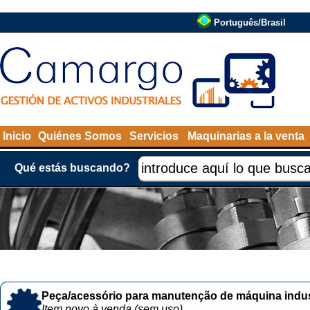
Português/Brasil
Inicio
Quiénes Somos
Servicios
Maquinarias a la venta
Qué estás buscando?
Peça/acessório para manutenção de máquina indust
Item novo à venda (sem uso)